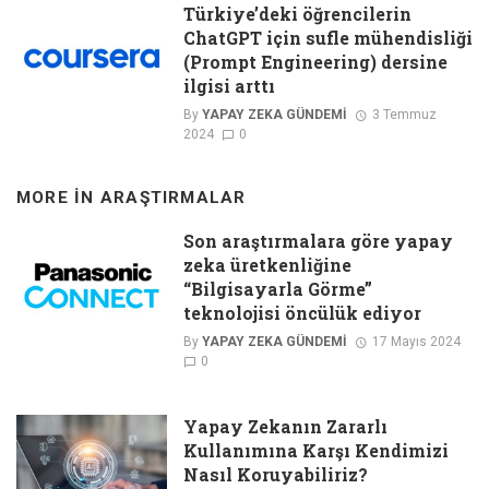
Türkiye’deki öğrencilerin
ChatGPT için sufle mühendisliği
(Prompt Engineering) dersine
ilgisi arttı
By
YAPAY ZEKA GÜNDEMI
3 Temmuz
2024
0
MORE IN
ARAŞTIRMALAR
Son araştırmalara göre yapay
zeka üretkenliğine
“Bilgisayarla Görme”
teknolojisi öncülük ediyor
By
YAPAY ZEKA GÜNDEMI
17 Mayıs 2024
0
Yapay Zekanın Zararlı
Kullanımına Karşı Kendimizi
Nasıl Koruyabiliriz?