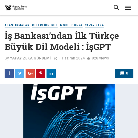
ARAŞTIRMALAR
GELECEĞIN DILI
MOBIL DÜNYA
YAPAY ZEKA
İş Bankası’ndan İlk Türkçe
Büyük Dil Modeli : İşGPT
By
YAPAY ZEKA GÜNDEMI
1 Haziran 2024
828 views
0