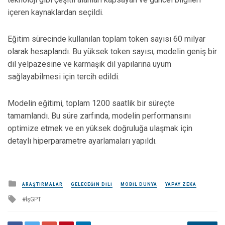
içeren kaynaklardan seçildi.
Eğitim sürecinde kullanılan toplam token sayısı 60 milyar
olarak hesaplandı. Bu yüksek token sayısı, modelin geniş bir
dil yelpazesine ve karmaşık dil yapılarına uyum
sağlayabilmesi için tercih edildi.
Modelin eğitimi, toplam 1200 saatlik bir süreçte
tamamlandı. Bu süre zarfında, modelin performansını
optimize etmek ve en yüksek doğruluğa ulaşmak için
detaylı hiperparametre ayarlamaları yapıldı.
Posted
ARAŞTIRMALAR
GELECEĞIN DILI
MOBIL DÜNYA
YAPAY ZEKA
in
Tagged
İşGPT
with