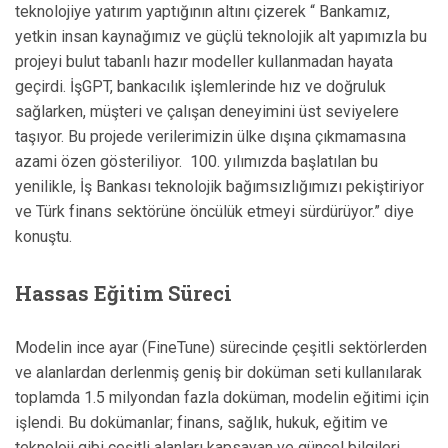
teknolojiye yatırım yaptığının altını çizerek “ Bankamız,
yetkin insan kaynağımız ve güçlü teknolojik alt yapımızla bu
projeyi bulut tabanlı hazır modeller kullanmadan hayata
geçirdi. İşGPT, bankacılık işlemlerinde hız ve doğruluk
sağlarken, müşteri ve çalışan deneyimini üst seviyelere
taşıyor. Bu projede verilerimizin ülke dışına çıkmamasına
azami özen gösteriliyor. 100. yılımızda başlatılan bu
yenilikle, İş Bankası teknolojik bağımsızlığımızı pekiştiriyor
ve Türk finans sektörüne öncülük etmeyi sürdürüyor.” diye
konuştu.
Hassas Eğitim Süreci
Modelin ince ayar (FineTune) sürecinde çeşitli sektörlerden
ve alanlardan derlenmiş geniş bir doküman seti kullanılarak
toplamda 1.5 milyondan fazla doküman, modelin eğitimi için
işlendi. Bu dokümanlar; finans, sağlık, hukuk, eğitim ve
teknoloji gibi çeşitli alanları kapsayan ve güncel bilgileri