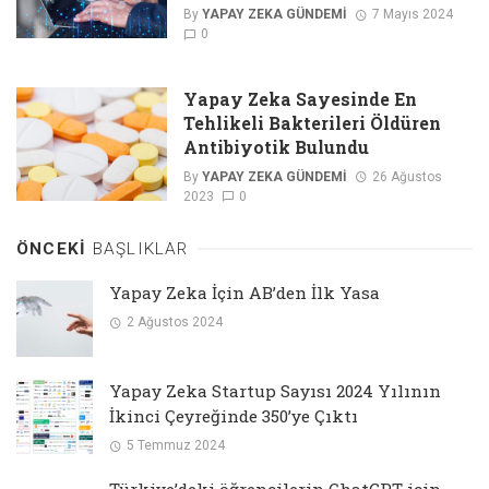
By
YAPAY ZEKA GÜNDEMI
7 Mayıs 2024
0
Yapay Zeka Sayesinde En
Tehlikeli Bakterileri Öldüren
Antibiyotik Bulundu
By
YAPAY ZEKA GÜNDEMI
26 Ağustos
2023
0
ÖNCEKI
BAŞLIKLAR
Yapay Zeka İçin AB’den İlk Yasa
2 Ağustos 2024
Yapay Zeka Startup Sayısı 2024 Yılının
İkinci Çeyreğinde 350’ye Çıktı
5 Temmuz 2024
Türkiye’deki öğrencilerin ChatGPT için